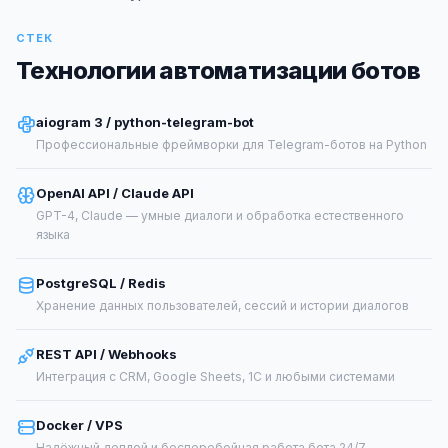
СТЕК
Технологии автоматизации ботов
aiogram 3 / python-telegram-bot
Профессиональные фреймворки для Telegram-ботов на Python
OpenAI API / Claude API
GPT-4, Claude — умные диалоги и обработка естественного
языка
PostgreSQL / Redis
Хранение данных пользователей, сессий и истории диалогов
REST API / Webhooks
Интеграция с CRM, Google Sheets, 1С и любыми системами
Docker / VPS
Надёжный деплой и бесперебойная работа бота 24/7