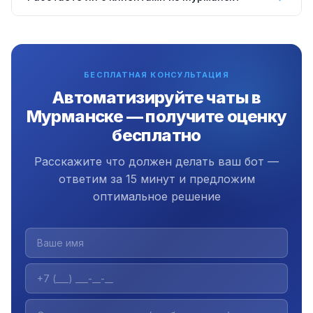
FAQ, описание услуг. Клиент задаёт вопрос в
свободной форме — бот отвечает как живой
Да, работаем удалённо по всей России включая
консультант. 85% вопросов закрывает
Мурманске. Коммуникация через Telegram и Zoom.
самостоятельно.
Офис в Екатеринбурге с 2009 года.
БЕСПЛАТНАЯ КОНСУЛЬТАЦИЯ
Автоматизируйте чаты в
Мурманске — получите оценку
бесплатно
Расскажите что должен делать ваш бот —
ответим за 15 минут и предложим
оптимальное решение