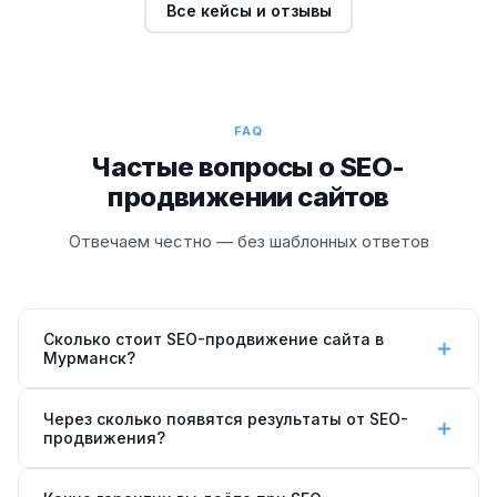
Все кейсы и отзывы
FAQ
Частые вопросы о SEO-
продвижении сайтов
Отвечаем честно — без шаблонных ответов
Сколько стоит SEO-продвижение сайта в
Мурманск?
Стоимость SEO-продвижения сайта —
от 15 000 ₽/
Через сколько появятся результаты от SEO-
мес
(тариф «Старт»). Тариф «Бизнес» — 35 000 ₽/
продвижения?
мес, «Лидер» — 60 000 ₽/мес. Точная цена зависит
Первые улучшения позиций заметны через
1–2
от тематики, региона и конкурентности ниши.