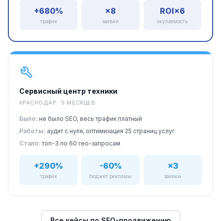
+680%
×8
ROI×6
трафик
заявки
окупаемость
Сервисный центр техники
КРАСНОДАР · 5 МЕСЯЦЕВ
Было:
не было SEO, весь трафик платный
Работы:
аудит с нуля, оптимизация 25 страниц услуг
Стало:
топ-3 по 60 гео-запросам
+290%
-60%
×3
трафик
бюджет рекламы
заявки
Все кейсы по SEO-продвижению