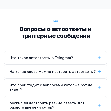
FAQ
Вопросы о автоответы и
триггерные сообщения
Что такое автоответы в Telegram?
Автоответы — автоматические сообщения бота
На какие слова можно настроить автоответы?
при определённых условиях: ключевое слово,
команда /start, запрос в нерабочее время. Клиент
На любые: «цена», «стоимость», «как записаться»,
Что происходит с вопросами которые бот не
получает ответ мгновенно без участия менеджера.
«адрес», «работаете ли в выходные» —
знает?
настраиваем под вашу специфику.
Если вопрос не распознан — бот отвечает что
Можно ли настроить разные ответы для
переключает на менеджера и уведомляет его в
разного времени суток?