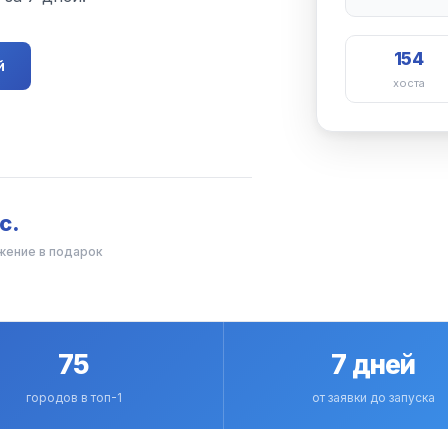
154
й
хоста
с.
жение в подарок
75
7 дней
городов в топ-1
от заявки до запуска