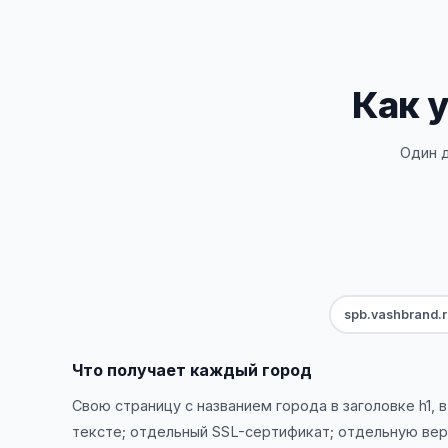
Как у
Один 
spb.vashbrand.
Что получает каждый город
Свою страницу с названием города в заголовке h1, в ti
тексте; отдельный SSL-сертификат; отдельную ве