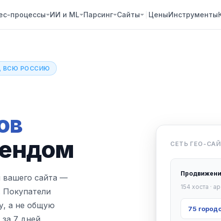
ес-процессы
ИИ и ML
Парсинг
Сайты
Цены
Инструменты
ОД ВСЮ РОССИЮ
ов
рендом
СЕТЬ ГЕО-СА
Продвижени
 вашего сайта —
154 хоста · a
. Покупатели
у, а не общую
75 городо
 за 7 дней.