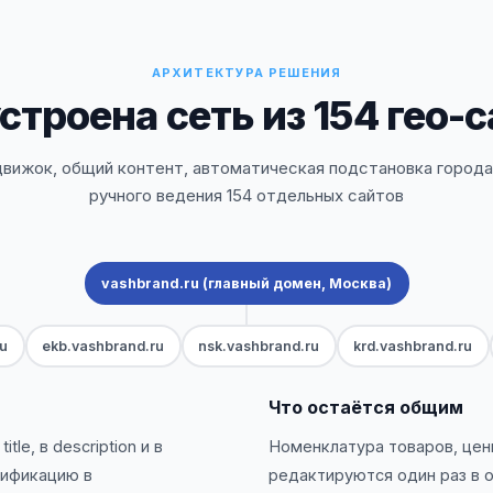
АРХИТЕКТУРА РЕШЕНИЯ
строена сеть из 154 гео-
движок, общий контент, автоматическая подстановка города
ручного ведения 154 отдельных сайтов
vashbrand.ru (главный домен, Москва)
ru
ekb.vashbrand.ru
nsk.vashbrand.ru
krd.vashbrand.ru
Что остаётся общим
tle, в description и в
Номенклатура товаров, цен
рификацию в
редактируются один раз в 