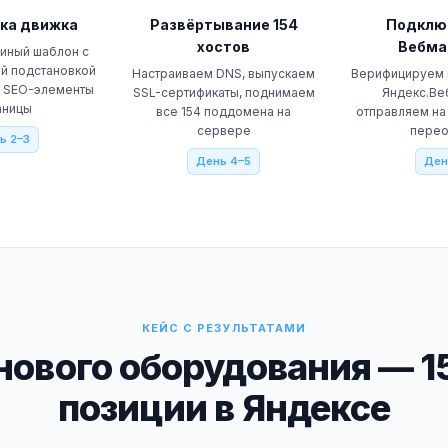
ка движка
Развёртывание 154
Подклю
хостов
Вебма
иный шаблон с
й подстановкой
Настраиваем DNS, выпускаем
Верифицируем в
е SEO-элементы
SSL-сертификаты, поднимаем
Яндекс.Ве
аницы
все 154 поддомена на
отправляем на
сервере
пере
ь 2–3
День 4–5
Ден
КЕЙС С РЕЗУЛЬТАТАМИ
ового оборудования — 1
позиции в Яндексе