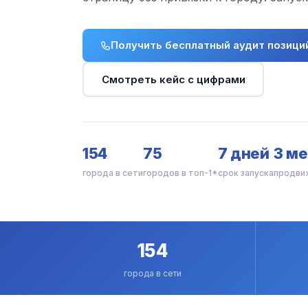
Получить бесплатный аудит позици
Смотреть кейс с цифрами
154
75
7 дней
3 ме
города в сети
городов в топ-1*
срок запуска
продви
154
города в сети