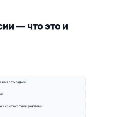
сии — что это и
ка вместо одной
ей
без контекстной рекламы