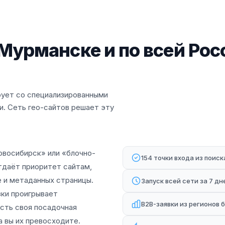
 Мурманске и по всей Рос
рует со специализированными
и. Сеть гео-сайтов решает эту
овосибирск» или «блочно-
154 точки входа из поис
тдаёт приоритет сайтам,
е и метаданных страницы.
Запуск всей сети за 7 дн
зки проигрывает
B2B-заявки из регионов 
есть своя посадочная
 вы их превосходите.