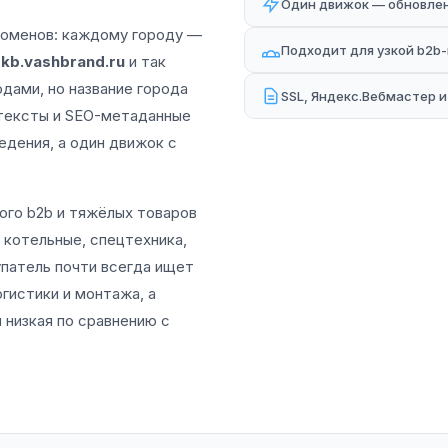
Один движок — обновлени
доменов: каждому городу —
Подходит для узкой b2b
kb.vashbrand.ru
и так
дами, но название города
SSL, Яндекс.Вебмастер 
 тексты и SEO-метаданные
едения, а один движок с
ого b2b и тяжёлых товаров
котельные, спецтехника,
упатель почти всегда ищет
гистики и монтажа, а
 низкая по сравнению с