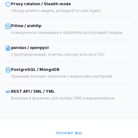
Proxy rotation / Stealth mode
Обход антибот-защиты, ротация IP и User-Agent
Pillow / aiohttp
Асинхронное скачивание и обработка фотографий товаров
pandas / openpyxl
Структурирование, очистка, экспорт в Excel и CSV
PostgreSQL / MongoDB
Хранение больших каталогов с индексами и историей
REST API / XML / YML
Выгрузка в форматах для любых CMS и маркетплейсов
ПОЧЕМУ МЫ