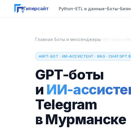
Гиперсайт
Python
ETL и данные
Боты
Бизн
Главная
Боты и мессенджеры
›
›
GPT-боты и ИИ
GPT-БОТ · ИИ-АССИСТЕНТ · RAG · CHATGPT 
GPT-боты
и
ИИ-ассисте
Telegram
в Мурманске