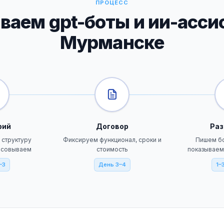
ПРОЦЕСС
аем gpt-боты и ии-ассис
Мурманске
рий
Договор
Раз
 структуру
Фиксируем функционал, сроки и
Пишем бо
ласовываем
стоимость
показываем
–3
День 3–4
1–