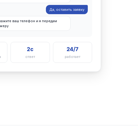
Да, оставить заявку
кажите ваш телефон и я передам
джеру
2с
24/7
а
ответ
работает