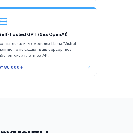
Self-hosted GPT (без OpenAI)
Бот на локальных моделях Llama/Mistral —
данные не покидают ваш сервер. Без
абонентской платы за API.
от 80 000 ₽