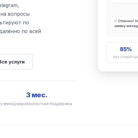
legram,
 на вопросы
✅ Отлично! У
льтируют по
заявку мене
удалённо по всей
85%
без оператор
Все услуги
3 мес.
ез менеджера
бесплатная поддержка