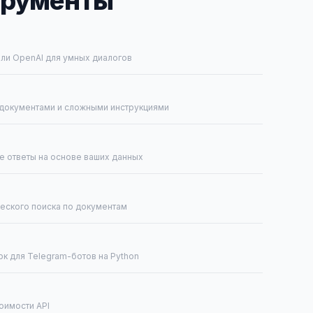
трументы
и OpenAI для умных диалогов
 документами и сложными инструкциями
ые ответы на основе ваших данных
еского поиска по документам
 для Telegram-ботов на Python
тоимости API