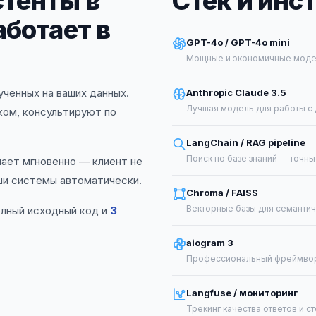
стенты в
Стек и инс
аботает в
GPT-4o / GPT-4o mini
Мощные и экономичные модел
ченных на ваших данных.
Anthropic Claude 3.5
Лучшая модель для работы с
ком, консультируют по
LangChain / RAG pipeline
Поиск по базе знаний — точн
чает мгновенно — клиент не
ши системы автоматически.
Chroma / FAISS
Векторные базы для семантич
олный исходный код и
3
aiogram 3
Профессиональный фреймворк
Langfuse / мониторинг
Трекинг качества ответов и с