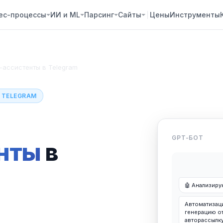
ес-процессы
ИИ и ML
Парсинг
Сайты
Цены
Инструменты
-ассистенты в Telegram
В TELEGRAM
GPT-БОТ
нты
в
🤖 Анализирую
Автоматизаци
генерацию от
авторассылку