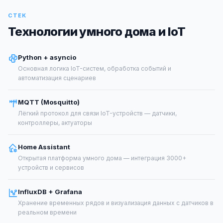
СТЕК
Технологии умного дома и IoT
Python + asyncio
Основная логика IoT-систем, обработка событий и
автоматизация сценариев
MQTT (Mosquitto)
Лёгкий протокол для связи IoT-устройств — датчики,
контроллеры, актуаторы
Home Assistant
Открытая платформа умного дома — интеграция 3000+
устройств и сервисов
InfluxDB + Grafana
Хранение временных рядов и визуализация данных с датчиков в
реальном времени