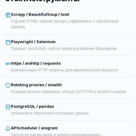
Scrapy / BeautifulSoup / lxml
Парсинг HTML-сайтов: быстро, эффективно, с обработкой
ошибок
Playwright / Selenium
Парсинг JavaScript-сайтов через управление браузером
httpx / aiohttp / requests
Асинхронные HTTP-запросы для максимальной скорости
Rotating proxies / stealth
Ротация прокси-серверов, обход CAPTCHA и антибот-защиты
PostgreSQL / pandas
Хранение и обработка собранных данных
APScheduler / aiogram
Запуск по расписанию и алерты при изменениях