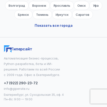
Волгоград
Воронеж
Ярославль
Омск
Уфа
Брянск
Тюмень
Иркутск
Саратов
Владимир
Калининград
Тверь
Оренбург
Показать все города
Симферополь
Ижевск
Томск
Тамбов
Чебоксары
Липецк
Барнаул
Ульяновск
Гиперсайт
Белгород
Владивосток
Сочи
Киров
Автоматизация бизнес-процессов,
Набережные Челны
Хабаровск
Пенза
Python-разработка, боты и ИИ-
Севастополь
Балашиха
Кемерово
Кострома
решения. Работаем по всей России
с 2009 года. Офис в Екатеринбурге.
Рязань
Подольск
Вологда
Королёв
Курск
+7 (922) 290-23-72
Калуга
Орёл
Махачкала
Новокузнецк
info@gipersite.ru
Екатеринбург, ул. Суходольская 35, оф. 4
Магнитогорск
Смоленск
Химки
Курган
Пн–Вс: 9:00 — 19:00
Великий Новгород
Благовещенск
Нижний Тагил