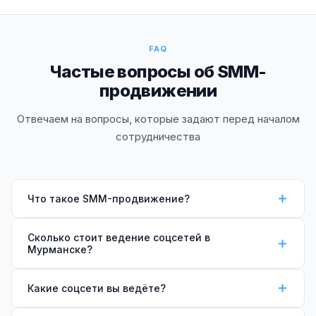
FAQ
Частые вопросы об SMM-
продвижении
Отвечаем на вопросы, которые задают перед началом
сотрудничества
Что такое SMM-продвижение?
SMM (Social Media Marketing) — это системная
Сколько стоит ведение соцсетей в
работа с социальными сетями для роста бизнеса.
Мурманске?
Включает создание и публикацию контента, работу
SMM-продвижение —
от 25 000 ₽/мес
(1
с аудиторией, комьюнити-менеджмент и аналитику.
Какие соцсети вы ведёте?
платформа, 12 постов). Пакет Стандарт (2
Цель — узнаваемость, доверие аудитории и рост
платформы, 20 постов + комьюнити) —
40 000 ₽/
продаж через соцсети.
Ведём
ВКонтакте
(группы и сообщества бизнеса)